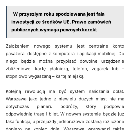
W przyszłym roku spodziewana jest fala
inwestycji ze środków UE. Prawo zamówień
publicznych wymaga pewnych korekt
Założeniem nowego systemu jest centralne konto
pasażera, dostępne z komputera i aplikacji mobilnej. Do
niego będzie można przypisać dowolne urządzenie
zbliżeniowe: kartę płatniczą, telefon, zegarek lub –
stopniowo wygaszaną – kartę miejską.
Kolejną rewolucją ma być system naliczania opłat.
Warszawa jako jedno z niewielu dużych miast nie ma
dotychczas planeru podróży, który podpowie
odpowiednią trasę i bilet. W nowym systemie będzie już
taka funkcja, a przejazdy jednorazowe zostaną rozliczone
dopiero na koniec dnia. Warszawa wprowadzi także