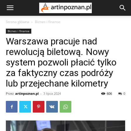
Strona główna
Biznes i finanse
Biznes i finanse
Warszawa pracuje nad
rewolucją biletową. Nowy
system pozwoli płacić tylko
za faktyczny czas podróży
lub przejechane kilometry
Przez
artinpoznan.pl
-
3 lipca 2024
606
0