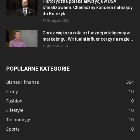
Historyczna polska akwizycja w USA
sfinalizowana. Chemiczny koncern należący
do Kulczyk...
30 listopada 2024
Coraz większa rola sztucznej inteligencji w
marketingu. Wirtualni influencerzy na razie...
12 grudnia 2024
POPULARNE KATEGORIE
Biznes i finanse
354
Firmy
10
Fashion
10
Lifestyle
10
Technology
10
Sports
0