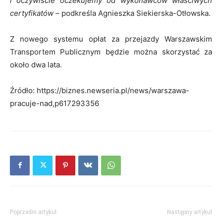
i oczywiście oczekujemy od wykonawców właściwych
certyfikatów –
podkreśla Agnieszka Siekierska-Otłowska.
Z nowego systemu opłat za przejazdy Warszawskim
Transportem Publicznym będzie można skorzystać za
około dwa lata.
Źródło: https://biznes.newseria.pl/news/warszawa-
pracuje-nad,p617293356
Poprzedni artykuł
Następny artykuł