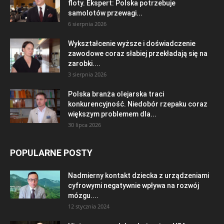
floty. Ekspert: Polska potrzebuje
samolotów przewagi...
6 sierpnia 2026
Wykształcenie wyższe i doświadczenie
zawodowe coraz słabiej przekładają się na
zarobki....
3 sierpnia 2026
Polska branża olejarska traci
konkurencyjność. Niedobór rzepaku coraz
większym problemem dla...
30 lipca 2026
POPULARNE POSTY
Nadmierny kontakt dziecka z urządzeniami
cyfrowymi negatywnie wpływa na rozwój
mózgu....
12 stycznia 2024