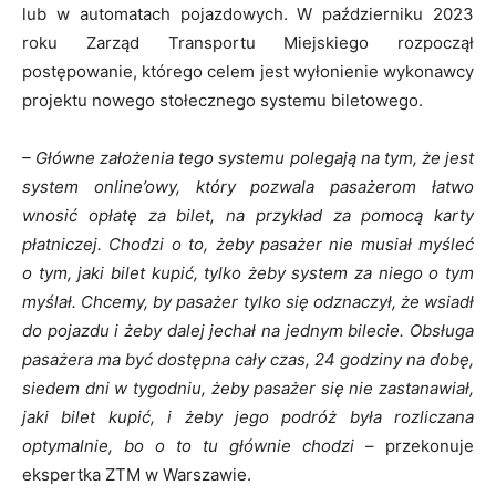
lub w automatach pojazdowych. W październiku 2023
roku Zarząd Transportu Miejskiego rozpoczął
postępowanie, którego celem jest wyłonienie wykonawcy
projektu nowego stołecznego systemu biletowego.
– Główne założenia tego systemu polegają na tym, że jest
system online’owy, który pozwala pasażerom łatwo
wnosić opłatę za bilet, na przykład za pomocą karty
płatniczej. Chodzi o to, żeby pasażer nie musiał myśleć
o tym, jaki bilet kupić, tylko żeby system za niego o tym
myślał. Chcemy, by pasażer tylko się odznaczył, że wsiadł
do pojazdu i żeby dalej jechał na jednym bilecie. Obsługa
pasażera ma być dostępna cały czas, 24 godziny na dobę,
siedem dni w tygodniu, żeby pasażer
się
nie zastanawiał,
jaki bilet kupić, i żeby
jego
podróż była rozliczana
optymalnie, bo o to tu głównie chodzi
– przekonuje
ekspertka ZTM w Warszawie.