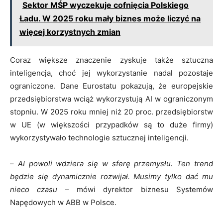
Sektor MŚP wyczekuje cofnięcia Polskiego
Ładu. W 2025 roku mały biznes może liczyć na
więcej korzystnych zmian
Coraz większe znaczenie zyskuje także sztuczna
inteligencja, choć jej wykorzystanie nadal pozostaje
ograniczone. Dane Eurostatu pokazują, że europejskie
przedsiębiorstwa wciąż wykorzystują AI w ograniczonym
stopniu. W 2025 roku mniej niż 20 proc. przedsiębiorstw
w UE (w większości przypadków są to duże firmy)
wykorzystywało technologie sztucznej inteligencji.
–
AI powoli wdziera się w sferę przemysłu. Ten trend
będzie się dynamicznie rozwijał. Musimy tylko dać mu
nieco czasu
– mówi dyrektor biznesu Systemów
Napędowych w ABB w Polsce.