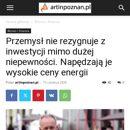
Strona główna
Biznes i finanse
Biznes i finanse
Przemysł nie rezygnuje z
inwestycji mimo dużej
niepewności. Napędzają je
wysokie ceny energii
Przez
artinpoznan.pl
-
15 czerwca 2026
42
0