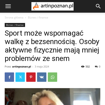
Strona główna
Biznes i finanse
Biznes i finanse
Sport może wspomagać
walkę z bezsennością. Osoby
aktywne fizycznie mają mniej
problemów ze snem
Przez
artinpoznan.pl
-
3 maja 2024
502
0