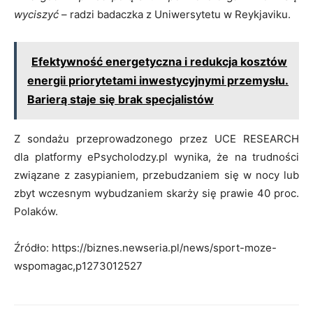
wyciszyć
– radzi badaczka z Uniwersytetu w Reykjaviku.
Efektywność energetyczna i redukcja kosztów
energii priorytetami inwestycyjnymi przemysłu.
Barierą staje się brak specjalistów
Z sondażu przeprowadzonego przez UCE RESEARCH
dla platformy ePsycholodzy.pl wynika, że na trudności
związane z zasypianiem, przebudzaniem się w nocy lub
zbyt wczesnym wybudzaniem skarży się prawie 40 proc.
Polaków.
Źródło: https://biznes.newseria.pl/news/sport-moze-
wspomagac,p1273012527