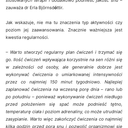
stosowanych terapii i dodatkowo podnieść jakość snu –
zauważa dr Erla Björnsd
ó
ttir.
Jak wskazuje, nie ma tu znaczenia typ aktywności czy
poziom jej zaawansowania. Znacznie ważniejsza jest
kwestia regularności.
– Warto stworzyć regularny plan ćwiczeń i trzymać się
go. Ilość ćwiczeń wpływająca korzystnie na sen różni się
w zależności od osoby, ale generalnie dobrze jest
wykonywać ćwiczenia o umiarkowanej intensywności
przez co najmniej 150 minut tygodniowo. Najlepiej
zaplanować ćwiczenia na wczesną porę dnia – rano lub
po południu – ponieważ wykonywanie ćwiczeń niedługo
przed położeniem się spać może podnieść tętno,
temperaturę ciała i poziom adrenaliny, co może utrudniać
zasypianie. Warto więc zakończyć ćwiczenia co najmniej
kilka godzin przed porą snu i pozwolić organizmowi się