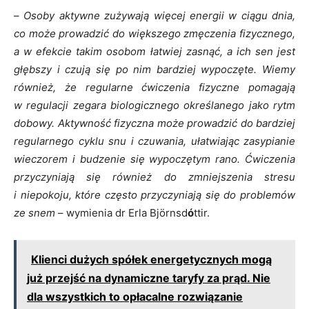
–
Osoby aktywne zużywają więcej energii w ciągu dnia,
co może prowadzić do większego zmęczenia fizycznego,
a w efekcie takim osobom łatwiej zasnąć, a ich sen jest
głębszy i czują się po nim bardziej wypoczęte. Wiemy
również, że regularne ćwiczenia fizyczne pomagają
w regulacji zegara biologicznego określanego jako rytm
dobowy. Aktywność fizyczna może prowadzić do bardziej
regularnego cyklu snu i czuwania, ułatwiając zasypianie
wieczorem i budzenie się wypoczętym rano. Ćwiczenia
przyczyniają się również do zmniejszenia stresu
i niepokoju, które często przyczyniają się do problemów
ze snem
– wymienia dr Erla Björnsd
ó
ttir.
Klienci dużych spółek energetycznych mogą
już przejść na dynamiczne taryfy za prąd. Nie
dla wszystkich to opłacalne rozwiązanie