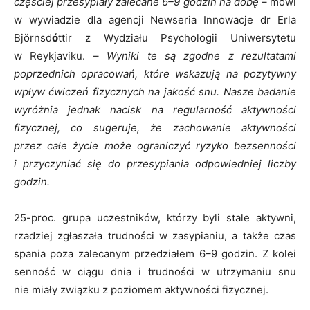
częściej przesypiały zalecane 6–9 godzin na dobę
– mówi
w wywiadzie dla agencji Newseria Innowacje dr Erla
Björnsd
ó
ttir z Wydziału Psychologii Uniwersytetu
w Reykjaviku. –
Wyniki te są zgodne z rezultatami
poprzednich opracowań, które wskazują na pozytywny
wpływ ćwiczeń fizycznych na jakość snu. Nasze badanie
wyróżnia jednak nacisk na regularność aktywności
fizycznej, co sugeruje, że zachowanie aktywności
przez całe życie może ograniczyć ryzyko bezsenności
i przyczyniać się do przesypiania odpowiedniej liczby
godzin.
25-proc. grupa uczestników, którzy byli stale aktywni,
rzadziej zgłaszała trudności w zasypianiu, a także czas
spania poza zalecanym przedziałem 6–9 godzin. Z kolei
senność w ciągu dnia i trudności w utrzymaniu snu
nie miały związku z poziomem aktywności fizycznej.