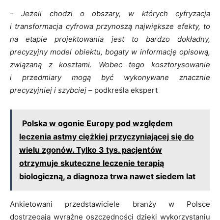
–
Jeżeli chodzi o obszary, w których cyfryzacja
i transformacja cyfrowa przynoszą największe efekty, to
na etapie projektowania jest to bardzo dokładny,
precyzyjny model obiektu, bogaty w informację opisową,
związaną z kosztami. Wobec tego kosztorysowanie
i przedmiary mogą być wykonywane znacznie
precyzyjniej i szybciej –
podkreśla ekspert
Polska w ogonie Europy pod względem
leczenia astmy ciężkiej przyczyniającej się do
wielu zgonów. Tylko 3 tys. pacjentów
otrzymuje skuteczne leczenie terapią
biologiczną, a diagnoza trwa nawet siedem lat
Ankietowani przedstawiciele branży w Polsce
dostrzegają wyraźne oszczędności dzięki wykorzystaniu