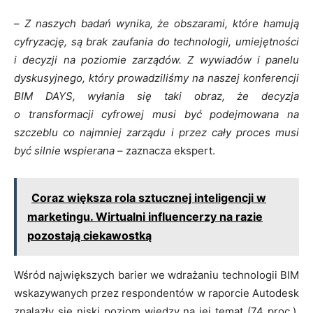
–
Z naszych badań wynika, że obszarami, które hamują
cyfryzację, są brak zaufania do technologii, umiejętności
i decyzji na poziomie zarządów. Z wywiadów i panelu
dyskusyjnego, który prowadziliśmy na naszej konferencji
BIM DAYS, wyłania się taki obraz, że decyzja
o transformacji cyfrowej musi być podejmowana na
szczeblu co najmniej zarządu i przez cały proces musi
być silnie wspierana
– zaznacza ekspert.
Coraz większa rola sztucznej inteligencji w
marketingu. Wirtualni influencerzy na razie
pozostają ciekawostką
Wśród największych barier we wdrażaniu technologii BIM
wskazywanych przez respondentów w raporcie Autodesk
znalazły się niski poziom wiedzy na jej temat (74 proc.),