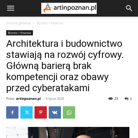
Strona główna
Biznes i finanse
Biznes i finanse
Architektura i budownictwo
stawiają na rozwój cyfrowy.
Główną barierą brak
kompetencji oraz obawy
przed cyberatakami
Przez
artinpoznan.pl
-
9 lipca 2026
23
0