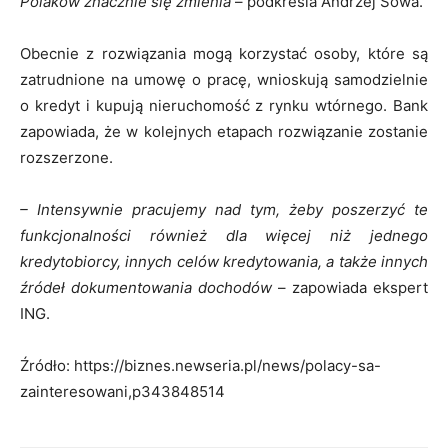
Polaków
znacznie się zmienia
– podkreśla Andrzej Sowa.
Obecnie z rozwiązania mogą korzystać osoby, które są
zatrudnione na umowę o pracę, wnioskują samodzielnie
o kredyt i kupują nieruchomość z rynku wtórnego. Bank
zapowiada, że w kolejnych etapach rozwiązanie zostanie
rozszerzone.
– I
ntensywnie p
racujemy nad tym, żeby poszerzyć te
funkcjonalności również dla więcej niż jednego
kredytobiorcy, innych celów kredytowania, a także innych
źródeł dokumentowania dochodów
– zapowiada ekspert
ING.
Źródło: https://biznes.newseria.pl/news/polacy-sa-
zainteresowani,p343848514