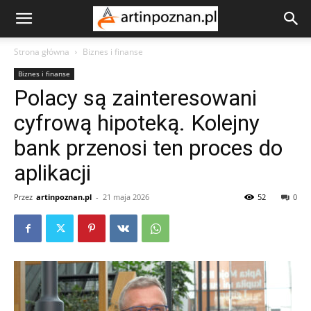
Strona główna
Biznes i finanse
Biznes i finanse
Polacy są zainteresowani
cyfrową hipoteką. Kolejny
bank przenosi ten proces do
aplikacji
Przez
artinpoznan.pl
-
21 maja 2026
52
0