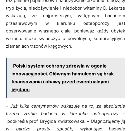
też palenie papierosów i nadużywanie alkoholu, siedzący
tryb życia, niedożywienie i niedobór witaminy D. Lekarze
wskazują, że najprostszym, wstępnym badaniem
przesiewowym w kierunku osteoporozy jest
obserwowanie własnego ciała, ponieważ każdy ubytek
wzrostu może świadczyć o powolnych, kompresyjnych
złamaniach trzonów kręgowych.
Polski system ochrony zdrowia w ogonie
innowacyjności. Głównym hamulcem są brak
finansowania i obawy przed ewentualnymi
błędami
–
Już kilka centymetrów wskazuje na to, że absolutnie
trzeba zrobić badania w kierunku osteoporozy –
podkreśla prof. Brygida Kwiatkowska. –
Diagnozujemy ją
w bardzo prosty sposób, wykonując badanie