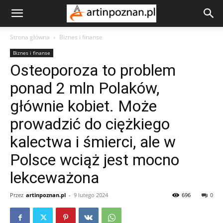
Strona główna
Biznes i finanse
Biznes i finanse
Osteoporoza to problem
ponad 2 mln Polaków,
głównie kobiet. Może
prowadzić do ciężkiego
kalectwa i śmierci, ale w
Polsce wciąż jest mocno
lekceważona
Przez
artinpoznan.pl
-
9 lutego 2024
696
0