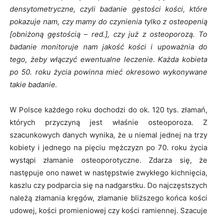
densytometryczne, czyli badanie gęstości kości, które
pokazuje nam, czy mamy do czynienia tylko z osteopenią
[obniżoną gęstością – red.], czy już z osteoporozą. To
badanie monitoruje nam jakość kości i upoważnia do
tego, żeby włączyć ewentualne leczenie. Każda kobieta
po 50. roku życia powinna mieć okresowo wykonywane
takie badanie.
W Polsce każdego roku dochodzi do ok. 120 tys. złamań,
których przyczyną jest właśnie osteoporoza. Z
szacunkowych danych wynika, że u niemal jednej na trzy
kobiety i jednego na pięciu mężczyzn po 70. roku życia
wystąpi złamanie osteoporotyczne. Zdarza się, że
następuje ono nawet w następstwie zwykłego kichnięcia,
kaszlu czy podparcia się na nadgarstku. Do najczęstszych
należą złamania kręgów, złamanie bliższego końca kości
udowej, kości promieniowej czy kości ramiennej. Szacuje