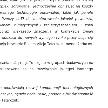
opieki zdrowotnej, jednocześnie obniżając jej koszty
ralnego technologie odnawialne, takie jak panele
u Rzeczy (IoT) do monitorowania jakości powietrza,
anami klimatycznymi i zanieczyszczeniem. Z kolei
ą coraz większego znaczenia w kontekście zmian
 edukacji do nowych wymagań rynku pracy staje się
cją Newseria Biznes Alicja Tatarczuk, menedżerka ds.
grania dużą rolę. To często w grupach badawczych na
nakierowane są na rozwiązanie jakiegoś istotnego
re umożliwiają rozwój kompetencji technologicznych
ecznych, będzie nadal rosło, podobnie jak świadomość
 Tatarczuk.