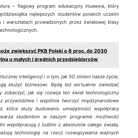
uture – flagowy program edukacyjny Huaweia, który
ięćdziesiątka najlepszych studentów polskich uczelni
h i warsztatach prowadzonych przez światowej klasy
echnologicznych.
może zwiększyć PKB Polski o 8 proc. do 2030
yjna u małych i średnich przedsiębiorców
tucznej inteligencji i o tym, jak 5G zmieni nasze życie,
ą służyć biznesowi. Będą też wirtualnie zwiedzać
by zobaczyć, jak się rozwija ten świat technologiczny
h z przywództwa i wspólnie tworzyć międzynarodowe
d, która służy budowaniu umiejętności współpracy
stwarza studentom w naszym programie możliwość
ni współpracują z ludźmi z absolutnie całego świata,
ngażują technologię na rzecz rozwiązywania ważnych