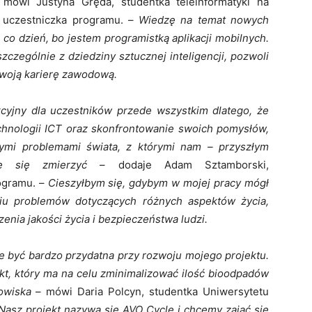
mówi Justyna Gręda, studentka teleinformatyki na
 uczestniczka programu. –
Wiedzę na temat nowych
 co dzień, bo jestem programistką aplikacji mobilnych.
zczególnie z dziedziny sztucznej inteligencji, pozwoli
swoją karierę zawodową.
kcyjny dla uczestników przede wszystkim dlatego, że
chnologii ICT oraz skonfrontowanie swoich pomysłów,
nymi problemami świata, z którymi nam – przyszłym
ie się zmierzyć
– dodaje Adam Sztamborski,
ogramu. –
Cieszyłbym się, gdybym w mojej pracy mógł
iu problemów dotyczących różnych aspektów życia,
nia jakości życia i bezpieczeństwa ludzi.
e być bardzo przydatna przy rozwoju mojego projektu.
t, który ma na celu zminimalizować ilość bioodpadów
dowiska
– mówi Daria Polcyn, studentka Uniwersytetu
asz projekt nazywa się AVO Cycle i chcemy zająć się