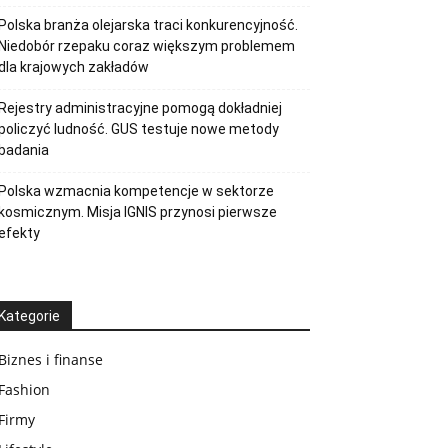
Polska branża olejarska traci konkurencyjność.
Niedobór rzepaku coraz większym problemem
dla krajowych zakładów
Rejestry administracyjne pomogą dokładniej
policzyć ludność. GUS testuje nowe metody
badania
Polska wzmacnia kompetencje w sektorze
kosmicznym. Misja IGNIS przynosi pierwsze
efekty
Kategorie
Biznes i finanse
Fashion
Firmy