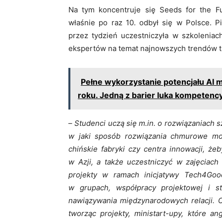
Na tym koncentruje się Seeds for the F
właśnie po raz 10. odbył się w Polsce. P
przez tydzień uczestniczyła w szkoleniac
ekspertów na temat najnowszych trendów t
Pełne wykorzystanie potencjału AI 
roku. Jedną z barier luka kompetenc
–
Studenci uczą się m.in. o rozwiązaniach sz
w jaki sposób rozwiązania chmurowe mog
chińskie fabryki czy centra innowacji, że
w Azji, a także uczestniczyć w zajęciac
projekty w ramach inicjatywy Tech4Goo
w grupach, współpracy projektowej i 
nawiązywania międzynarodowych relacji. O
tworząc projekty, ministart-upy, które a