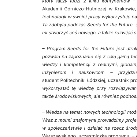
który łączy ludzi z kilku kontynentów –
Akademii Górniczo-Hutniczej w Krakowie,
technologii w swojej pracy wykorzystuję na
Ta zdobyta podczas Seeds for the Future, s
mi stworzyć coś nowego, a także rozwijać 
– Program Seeds for the Future jest atra
pozwala na zapoznanie się z całą gamą te
wiedzy i kompetencji z realnymi, global
inżynierom i naukowcom – przyjdz
student Politechniki Łódzkiej, uczestnik pr
wykorzystać tę wiedzę przy rozwiązywan
także środowiskowych, ale również podnosze
– Wiedza na temat nowych technologii moż
Wraz z moimi znajomymi prowadzimy projek
w społeczeństwie i działać na rzecz śro
Warszawskiego, uczestniczka programu. –
N