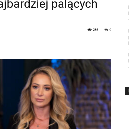
jbardziej palących
286
0