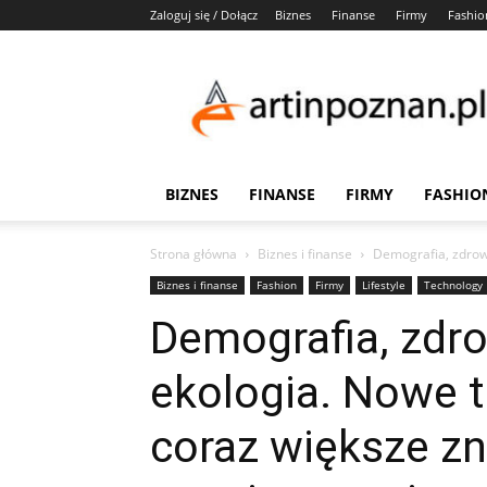
Zaloguj się / Dołącz
Biznes
Finanse
Firmy
Fashio
Artinpoznan.pl
BIZNES
FINANSE
FIRMY
FASHIO
Strona główna
Biznes i finanse
Demografia, zdrowi
Biznes i finanse
Fashion
Firmy
Lifestyle
Technology
Demografia, zdro
ekologia. Nowe 
coraz większe zn