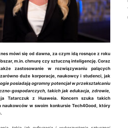
nes mówi się od dawna, za czym idą rosnące z roku
bszar, m.in. chmurę czy sztuczną inteligencję. Coraz
 także zastosowanie w rozwiązywaniu palących
zarówno duże korporacje, naukowcy i studenci, jak
ogie posiadają ogromny potencjał w przekształcaniu
czno-gospodarczych, takich jak edukacja, zdrowie,
ja Tatarczuk z Huaweia. Koncern szuka takich
 naukowców w swoim konkursie Tech4Good, który
.
a, takie jak cyfryzacja i wykorzystanie sztucznej