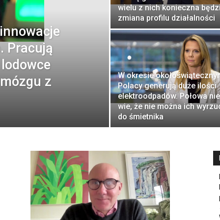
wielu z nich konieczna będz
zmiana profilu działalności
 innowacje
. Pracują
 lodowce
W okresie okołoświąteczny
 mózgu z
Polacy generują duże ilości
elektroodpadów. Połowa nie
wie, że nie można ich wyrzu
do śmietnika