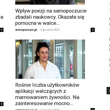
Wpływ poezji na samopoczucie
ła
zbadali naukowcy. Okazała się
pomocna w walce...
artinpoznan.pl
-
4 grudnia 2023
0
0
Rośnie liczba użytkowników
aplikacji walczących z
marnowaniem żywności. Na
zainteresowanie mocno...
0
artinpoznan.pl
-
4 grudnia 2023
0