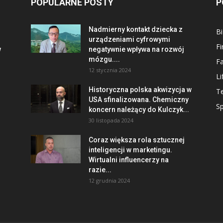
POPULARNE POSTY
P
Nadmierny kontakt dziecka z
Bi
urządzeniami cyfrowymi
F
w
negatywnie wpływa na rozwój
mózgu....
F
12 stycznia 2024
Li
Historyczna polska akwizycja w
T
USA sfinalizowana. Chemiczny
Sp
koncern należący do Kulczyk...
30 listopada 2024
Coraz większa rola sztucznej
inteligencji w marketingu.
Wirtualni influencerzy na
razie...
12 grudnia 2024