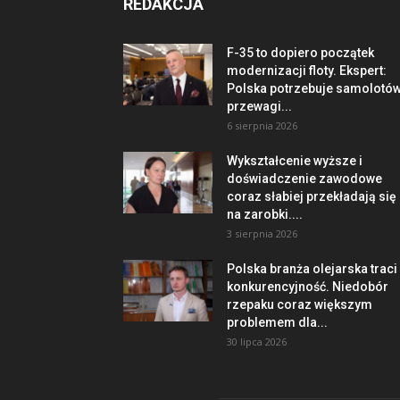
REDAKCJA
F-35 to dopiero początek
modernizacji floty. Ekspert:
Polska potrzebuje samolotó
przewagi...
6 sierpnia 2026
Wykształcenie wyższe i
doświadczenie zawodowe
coraz słabiej przekładają się
na zarobki....
3 sierpnia 2026
Polska branża olejarska traci
konkurencyjność. Niedobór
rzepaku coraz większym
problemem dla...
30 lipca 2026