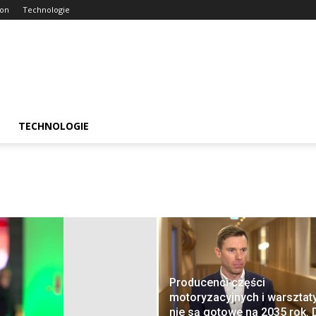
ion
Technologie
TECHNOLOGIE
Producenci części
motoryzacyjnych i warsztat
nie są gotowe na 2035 rok. 