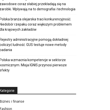
zawodowe coraz słabiej przekładają się na
zarobki. Wpływają na to demografia i technologia
Polska branża olejarska traci konkurencyjność.
Niedobór rzepaku coraz większym problemem
dla krajowych zakładów
Rejestry administracyjne pomogą dokładniej
policzyć ludność. GUS testuje nowe metody
badania
Polska wzmacnia kompetencje w sektorze
kosmicznym. Misja IGNIS przynosi pierwsze
efekty
Kategorie
Biznes i finanse
Fashion