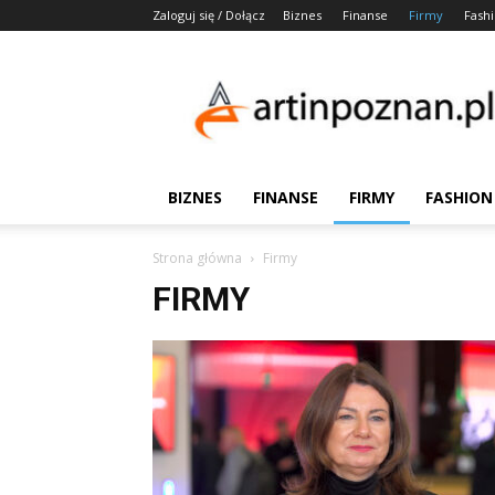
Zaloguj się / Dołącz
Biznes
Finanse
Firmy
Fash
Artinpoznan.pl
BIZNES
FINANSE
FIRMY
FASHION
Strona główna
Firmy
FIRMY