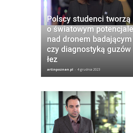
Polscy studenci tworzą
o światowym potencjale
nad dronem badającym
czy diagnostyką guzów
łez
artinpoznan.pl
-
4 grudnia 2023