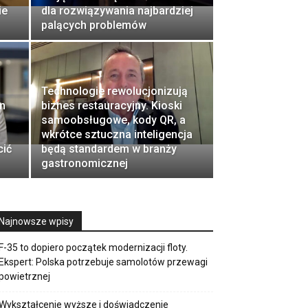
ie
dla rozwiązywania najbardziej
palących problemów
Technologie rewolucjonizują
m
biznes restauracyjny. Kioski
samoobsługowe, kody QR, a
wkrótce sztuczna inteligencja
cić
będą standardem w branży
gastronomicznej
Najnowsze wpisy
F-35 to dopiero początek modernizacji floty.
Ekspert: Polska potrzebuje samolotów przewagi
powietrznej
Wykształcenie wyższe i doświadczenie