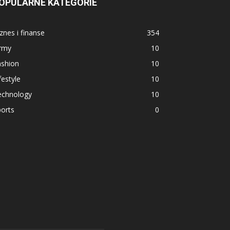
OPULARNE KATEGORIE
znes i finanse
354
irmy
10
ashion
10
festyle
10
echnology
10
orts
0