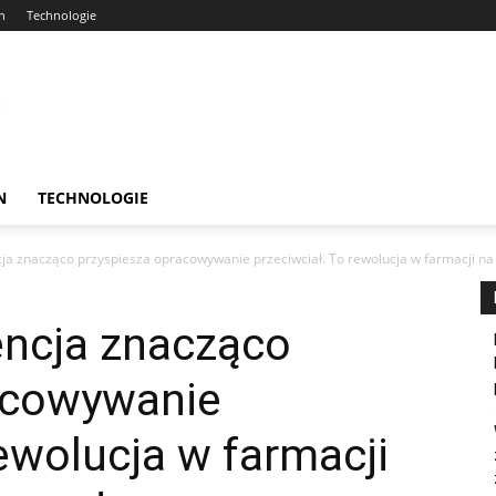
n
Technologie
N
TECHNOLOGIE
cja znacząco przyspiesza opracowywanie przeciwciał. To rewolucja w farmacji na s
encja znacząco
acowywanie
rewolucja w farmacji