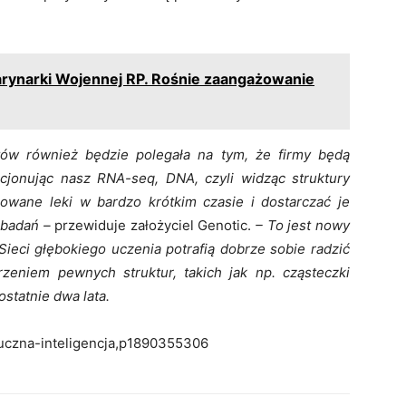
rynarki Wojennej RP. Rośnie zaangażowanie
tów również będzie polegała na tym, że firmy będą
cjonując nasz RNA-seq, DNA, czyli widząc struktury
owane leki w bardzo krótkim czasie i dostarczać je
 badań –
przewiduje założyciel Genotic.
– To jest nowy
 Sieci głębokiego uczenia potrafią dobrze sobie radzić
zeniem pewnych struktur, takich jak np. cząsteczki
ostatnie dwa lata.
ztuczna-inteligencja,p1890355306