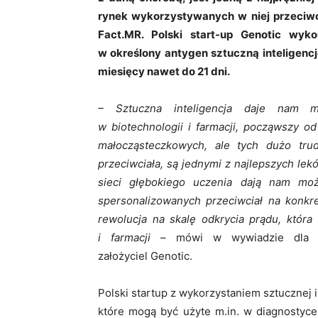
rynek wykorzystywanych w niej przeciwci
Fact.MR. Polski start-up Genotic wyk
w określony antygen sztuczną inteligencj
miesięcy nawet do 21 dni.
– Sztuczna inteligencja daje nam m
w biotechnologii i farmacji, począwszy o
małocząsteczkowych, ale tych dużo trudni
przeciwciała, są jednymi z najlepszych lek
sieci głębokiego uczenia dają nam mo
spersonalizowanych przeciwciał na konkr
rewolucja na skalę odkrycia prądu, któr
i farmacji
– mówi w wywiadzie dla a
założyciel Genotic.
Polski startup z wykorzystaniem sztucznej in
które mogą być użyte m.in. w diagnostyce