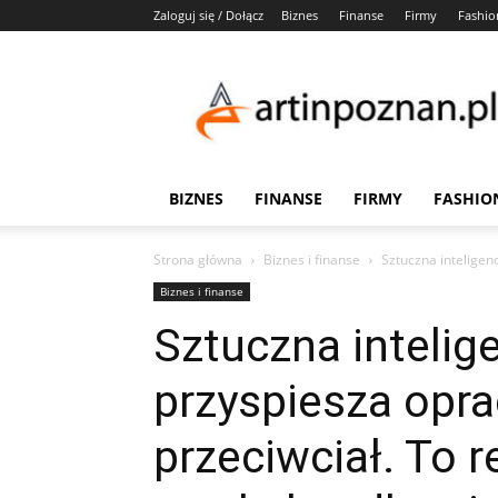
Zaloguj się / Dołącz
Biznes
Finanse
Firmy
Fashio
Artinpoznan.pl
BIZNES
FINANSE
FIRMY
FASHIO
Strona główna
Biznes i finanse
Sztuczna inteligen
Biznes i finanse
Sztuczna intelig
przyspiesza opr
przeciwciał. To 