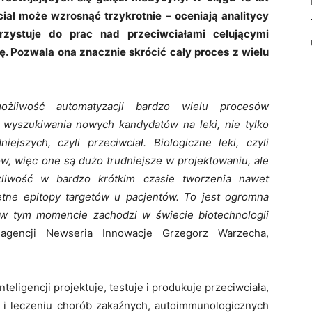
ał może wzrosnąć trzykrotnie – oceniają analitycy
orzystuje do prac nad przeciwciałami celującymi
ę. Pozwala ona znacznie skrócić cały proces z wielu
ożliwość automatyzacji bardzo wielu procesów
d wyszukiwania nowych kandydatów na leki, nie tylko
ejszych, czyli przeciwciał. Biologiczne leki, czyli
ów, więc one są dużo trudniejsze w projektowaniu, ale
żliwość w bardzo krótkim czasie tworzenia nawet
etne epitopy targetów u pacjentów. To jest ogromna
a w tym momencie zachodzi w świecie biotechnologii
gencji Newseria Innowacje Grzegorz Warzecha,
teligencji projektuje, testuje i produkuje przeciwciała,
 i leczeniu chorób zakaźnych, autoimmunologicznych