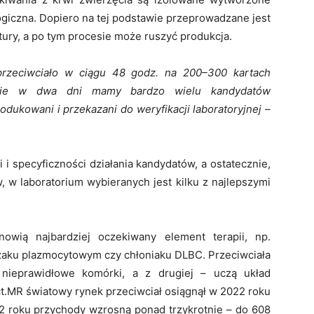
logiczna. Dopiero na tej podstawie przeprowadzane jest
tury, a po tym procesie może ruszyć produkcja.
przeciwciało w ciągu 48 godz. na 200–300 kartach
wnie w dwa dni mamy bardzo wielu kandydatów
dukowani i przekazani do weryfikacji laboratoryjnej –
i specyficzności działania kandydatów, a ostatecznie,
 w laboratorium wybieranych jest kilku z najlepszymi
nowią najbardziej oczekiwany element terapii, np.
aku plazmocytowym czy chłoniaku DLBC. Przeciwciała
 nieprawidłowe komórki, a z drugiej – uczą układ
ct.MR światowy rynek przeciwciał osiągnął w 2022 roku
32 roku przychody wzrosną ponad trzykrotnie – do 608