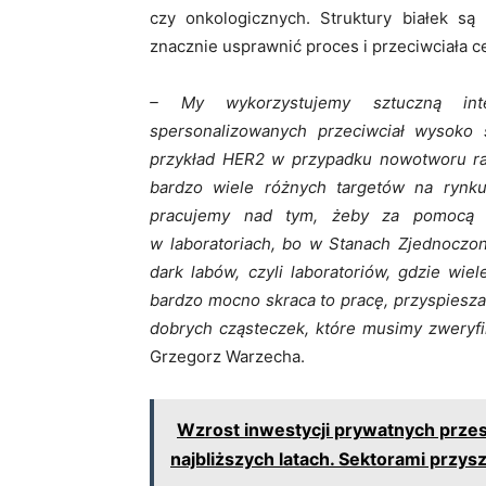
czy onkologicznych. Struktury białek s
znacznie usprawnić proces i przeciwciała c
– My wykorzystujemy sztuczną inte
spersonalizowanych przeciwciał wysoko 
przykład HER2 w przypadku nowotworu rak
bardzo wiele różnych targetów na rynku
pracujemy nad tym, żeby za pomocą s
w laboratoriach, bo w Stanach Zjednoczo
dark labów, czyli laboratoriów, gdzie wi
bardzo mocno skraca to pracę, przyspiesz
dobrych cząsteczek, które musimy zweryfik
Grzegorz Warzecha.
Wzrost inwestycji prywatnych przes
najbliższych latach. Sektorami przys