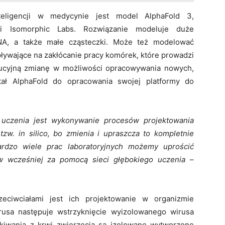
nteligencji w medycynie jest model AlphaFold 3,
 Isomorphic Labs. Rozwiązanie modeluje duże
 RNA, a także małe cząsteczki. Może też modelować
ływające na zakłócanie pracy komórek, które prowadzi
lucyjną zmianę w możliwości opracowywania nowych,
stał AlphaFold do opracowania swojej platformy do
o uczenia jest wykonywanie procesów projektowania
zw. in silico, bo zmienia i upraszcza to kompletnie
rdzo wiele prac laboratoryjnych możemy uprościć
w wcześniej za pomocą sieci głębokiego uczenia
–
eciwciałami jest ich projektowanie w organizmie
rusa następuje wstrzyknięcie wyizolowanego wirusa
ekiwania z krwi zwierzęcia są izolowane wytworzone