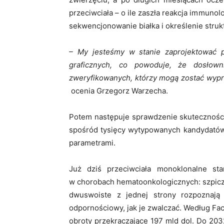
przeciwciała – o ile zaszła reakcja immuno
sekwencjonowanie białka i określenie struk
– My jesteśmy w stanie zaprojektować 
graficznych, co powoduje, że dosło
zweryfikowanych, którzy mogą zostać wypro
ocenia Grzegorz Warzecha.
Potem następuje sprawdzenie skuteczności 
spośród tysięcy wytypowanych kandydatów,
parametrami.
Już dziś przeciwciała monoklonalne sta
w chorobach hematoonkologicznych: szpicz
dwuswoiste z jednej strony rozpoznają
odpornościowy, jak je zwalczać. Według Fa
obroty przekraczające 197 mld dol. Do 20