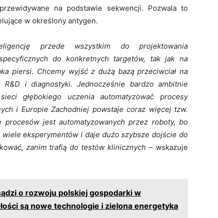
ą przewidywane na podstawie sekwencji. Pozwala to
elujące w określony antygen.
ligencję przede wszystkim do projektowania
specyficznych do konkretnych targetów, tak jak na
a piersi. Chcemy wyjść z dużą bazą przeciwciał na
 R&D i diagnostyki. Jednocześnie bardzo ambitnie
ieci głębokiego uczenia automatyzować procesy
nych i Europie
Zachodniej
powstaje coraz więcej tzw.
ele procesów jest automatyzowanych przez roboty, bo
a wiele eksperymentów i daje dużo szybsze dojście do
ować, zanim trafią do testów klinicznych –
wskazuje
ądzi o rozwoju polskiej gospodarki w
złości są nowe technologie i zielona energetyka