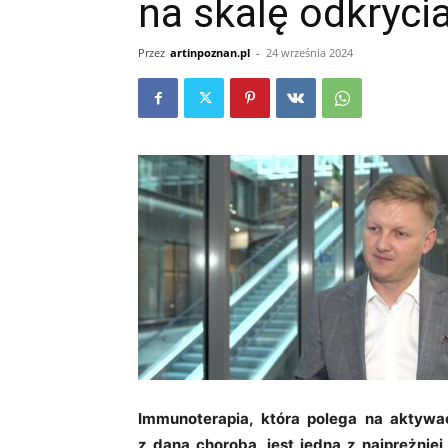
na skalę odkryci
Przez
artinpoznan.pl
-
24 września 2024
Immunoterapia, która polega na aktywa
z daną chorobą, jest jedną z najprężniej