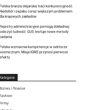
Polska branża olejarska traci konkurencyjność.
Niedobór rzepaku coraz większym problemem
dla krajowych zakładów
Rejestry administracyjne pomogą dokładniej
policzyć ludność. GUS testuje nowe metody
badania
Polska wzmacnia kompetencje w sektorze
kosmicznym. Misja IGNIS przynosi pierwsze
efekty
Kategorie
Biznes i finanse
Fashion
Firmy