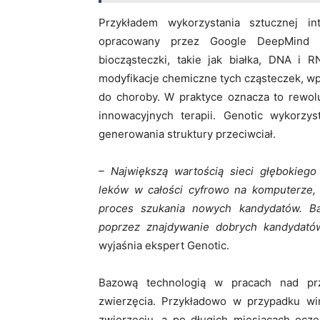
Przykładem wykorzystania sztucznej i
opracowany przez Google DeepMind i
biocząsteczki, takie jak białka, DNA i
modyfikacje chemiczne tych cząsteczek, wp
do choroby. W praktyce oznacza to rewo
innowacyjnych terapii. Genotic wykorzy
generowania struktury przeciwciał.
– Największą wartością sieci głębokieg
leków w całości cyfrowo na komputerze, t
proces szukania nowych kandydatów. Ba
poprzez znajdywanie dobrych kandydató
wyjaśnia ekspert Genotic.
Bazową technologią w pracach nad prz
zwierzęcia. Przykładowo w przypadku wi
zwierzęciu, a po długich miesiącach ocz