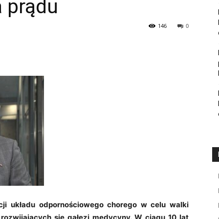
a prądu
146
0
cji układu odpornościowego chorego w celu walki
 rozwijających się gałęzi medycyny. W ciągu 10 lat