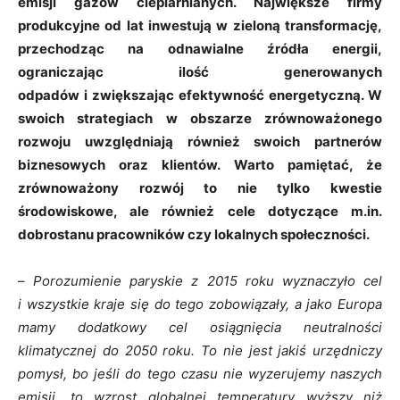
emisji gazów cieplarnianych. Największe firmy
produkcyjne od lat inwestują w zieloną transformację,
przechodząc na odnawialne źródła energii,
ograniczając ilość generowanych
odpadów i zwiększając efektywność energetyczną. W
swoich strategiach w obszarze zrównoważonego
rozwoju uwzględniają również swoich partnerów
biznesowych oraz klientów. Warto pamiętać, że
zrównoważony rozwój to nie tylko kwestie
środowiskowe, ale również cele dotyczące m.in.
dobrostanu pracowników czy lokalnych społeczności.
–
Porozumienie paryskie z 2015 roku wyznaczyło cel
i wszystkie kraje się do tego zobowiązały, a jako Europa
mamy dodatkowy cel osiągnięcia neutralności
klimatycznej do 2050 roku. To nie jest jakiś urzędniczy
pomysł, bo jeśli do tego czasu nie wyzerujemy naszych
emisji, to wzrost globalnej temperatury wyższy niż