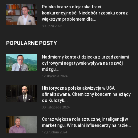
Polska branża olejarska traci
konkurencyjność. Niedobór rzepaku coraz
większym problemem dla...
30 lipca 2026
POPULARNE POSTY
Nadmierny kontakt dziecka z urządzeniami
cyfrowymi negatywnie wpływa na rozwój
mózgu....
12 stycznia 2024
Historyczna polska akwizycja w USA
sfinalizowana. Chemiczny koncern należący
do Kulczyk...
30 listopada 2024
Coraz większa rola sztucznej inteligencji w
marketingu. Wirtualni influencerzy na razie...
12 grudnia 2024