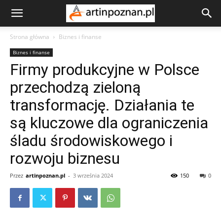
Strona główna
Biznes i finanse
Biznes i finanse
Firmy produkcyjne w Polsce
przechodzą zieloną
transformację. Działania te
są kluczowe dla ograniczenia
śladu środowiskowego i
rozwoju biznesu
Przez
artinpoznan.pl
-
3 września 2024
150
0