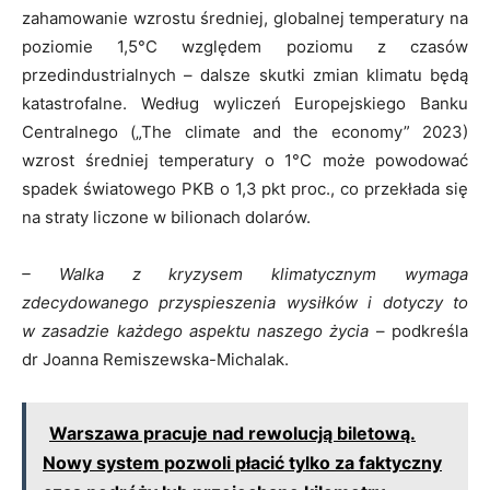
zahamowanie wzrostu średniej, globalnej temperatury na
poziomie 1,5°C względem poziomu z czasów
przedindustrialnych – dalsze skutki zmian klimatu będą
katastrofalne. Według wyliczeń Europejskiego Banku
Centralnego („The climate and the economy” 2023)
wzrost średniej temperatury o 1°C może powodować
spadek światowego PKB o 1,3 pkt proc., co przekłada się
na straty liczone w bilionach dolarów.
– Walka z kryzysem klimatycznym wymaga
zdecydowanego przyspieszenia wysiłków i dotyczy to
w zasadzie każdego aspektu naszego życia
– podkreśla
dr Joanna Remiszewska-Michalak.
Warszawa pracuje nad rewolucją biletową.
Nowy system pozwoli płacić tylko za faktyczny