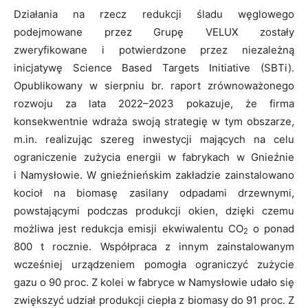
Działania na rzecz redukcji śladu węglowego
podejmowane przez Grupę VELUX zostały
zweryfikowane i potwierdzone przez niezależną
inicjatywę Science Based Targets Initiative (SBTi).
Opublikowany w sierpniu br. raport zrównoważonego
rozwoju za lata 2022–2023 pokazuje, że firma
konsekwentnie wdraża swoją strategię w tym obszarze,
m.in. realizując szereg inwestycji mających na celu
ograniczenie zużycia energii w fabrykach w Gnieźnie
i Namysłowie. W gnieźnieńskim zakładzie zainstalowano
kocioł na biomasę zasilany odpadami drzewnymi,
powstającymi podczas produkcji okien, dzięki czemu
możliwa jest redukcja emisji ekwiwalentu CO
o ponad
2
800 t rocznie. Współpraca z innym zainstalowanym
wcześniej urządzeniem pomogła ograniczyć zużycie
gazu o 90 proc. Z kolei w fabryce w Namysłowie udało się
zwiększyć udział produkcji ciepła z biomasy do 91 proc. Z