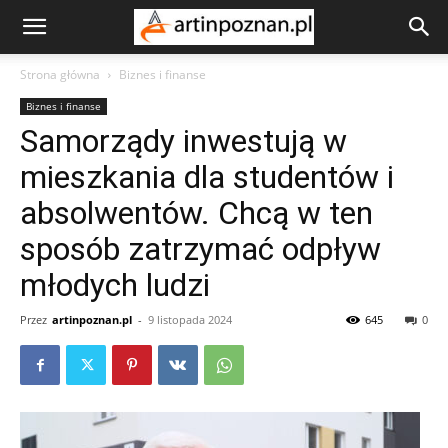
Strona główna
Biznes i finanse
Biznes i finanse
Samorządy inwestują w
mieszkania dla studentów i
absolwentów. Chcą w ten
sposób zatrzymać odpływ
młodych ludzi
Przez
artinpoznan.pl
-
9 listopada 2024
645
0