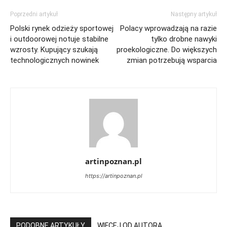
Poprzedni artykuł
Następny artykuł
Polski rynek odzieży sportowej
Polacy wprowadzają na razie
i outdoorowej notuje stabilne
tylko drobne nawyki
wzrosty. Kupujący szukają
proekologiczne. Do większych
technologicznych nowinek
zmian potrzebują wsparcia
artinpoznan.pl
https://artinpoznan.pl
PODOBNE ARTYKUŁY
WIĘCEJ OD AUTORA