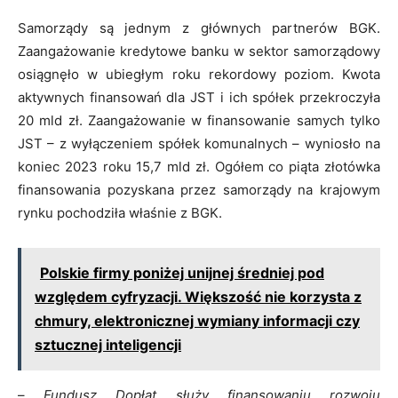
Samorządy są jednym z głównych partnerów BGK.
Zaangażowanie kredytowe banku w sektor samorządowy
osiągnęło w ubiegłym roku rekordowy poziom. Kwota
aktywnych finansowań dla JST i ich spółek przekroczyła
20 mld zł. Zaangażowanie w finansowanie samych tylko
JST – z wyłączeniem spółek komunalnych – wyniosło na
koniec 2023 roku 15,7 mld zł. Ogółem co piąta złotówka
finansowania pozyskana przez samorządy na krajowym
rynku pochodziła właśnie z BGK.
Polskie firmy poniżej unijnej średniej pod
względem cyfryzacji. Większość nie korzysta z
chmury, elektronicznej wymiany informacji czy
sztucznej inteligencji
–
Fundusz Dopłat służy finansowaniu rozwoju