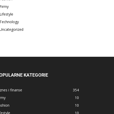
Firmy
Lifestyle
Technology
Uncategorized
OPULARNE KATEGORIE
znes i finanse
354
irmy
10
ashion
10
festyle
10