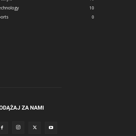
echnology
10
orts
0
ODĄŻAJ ZA NAMI