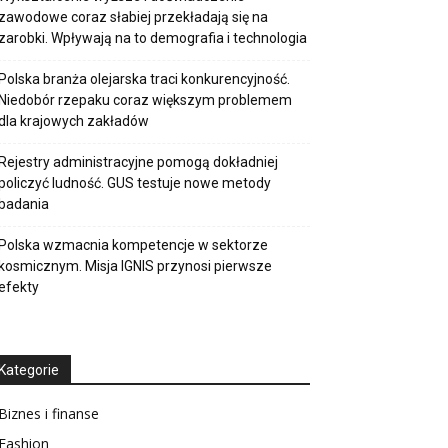
zawodowe coraz słabiej przekładają się na
zarobki. Wpływają na to demografia i technologia
Polska branża olejarska traci konkurencyjność.
Niedobór rzepaku coraz większym problemem
dla krajowych zakładów
Rejestry administracyjne pomogą dokładniej
policzyć ludność. GUS testuje nowe metody
badania
Polska wzmacnia kompetencje w sektorze
kosmicznym. Misja IGNIS przynosi pierwsze
efekty
Kategorie
Biznes i finanse
Fashion