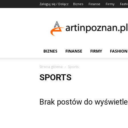
Zaloguj się / Dołącz
Biznes
Finanse
Firmy
Fash
Artinpoznan.pl
BIZNES
FINANSE
FIRMY
FASHION
Strona główna
Sports
SPORTS
Brak postów do wyświetle