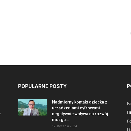
POPULARNE POSTY
P
Nadmierny kontakt dziecka z
Bi
urządzeniami cyfrowymi
F
w
negatywnie wpływa na rozwój
mózgu....
F
12 stycznia 2024
Li