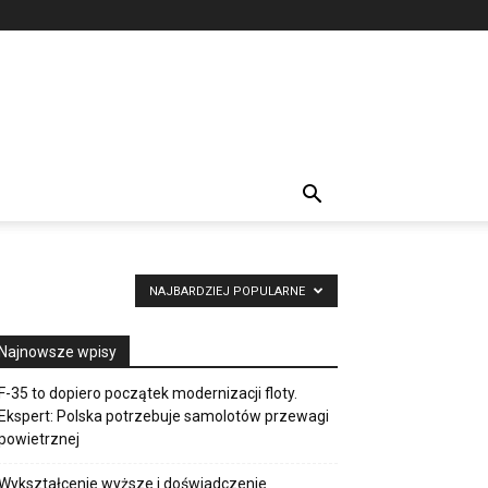
NAJBARDZIEJ POPULARNE
Najnowsze wpisy
F-35 to dopiero początek modernizacji floty.
Ekspert: Polska potrzebuje samolotów przewagi
powietrznej
Wykształcenie wyższe i doświadczenie