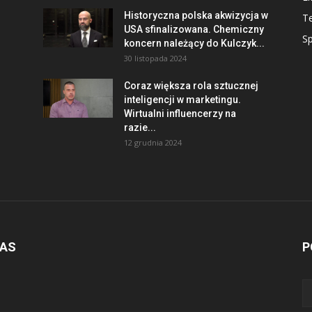
Historyczna polska akwizycja w
T
USA sfinalizowana. Chemiczny
Sp
koncern należący do Kulczyk...
30 listopada 2024
Coraz większa rola sztucznej
inteligencji w marketingu.
Wirtualni influencerzy na
razie...
12 grudnia 2024
NAS
P