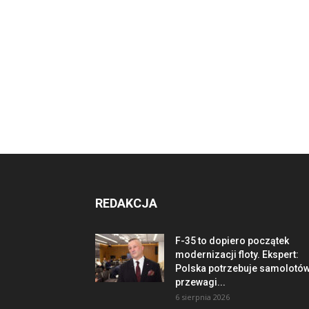
REDAKCJA
F-35 to dopiero początek
modernizacji floty. Ekspert:
Polska potrzebuje samolotó
przewagi...
6 sierpnia 2026