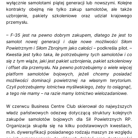
wyłącznie samolotami piątej generacji lub nowszymi. Kolejne
kontrakty obejmą nie tylko zakup samolotów, ale także
uzbrojenie, pakiety szkoleniowe oraz udział krajowego
przemysłu.
– F-35 jest na pewno dobrym zakupem, dlatego że jest to
samolot nowej generacji i daje nowe możliwości Siłom
Powietrznym i Siłom Zbrojnym jako całości
– podkreśla pilot. –
Kwestia jest tylko taka, ile potrzebujemy tych samolotów i co
się z tym wiąże, jaki jest pakiet uzbrojenia, pakiet szkoleniowy
i offset dla przemysłu.
Na pewno
potrzebujemy o wiele więcej
platform samolotów bojowych, jeżeli chcemy posiadać
możliwości dominacji powietrznej na własnym terytorium.
Czyli potrzebujemy lotnictwa myśliwskiego, żeby to osiągnąć,
a tego nie mamy – na razie mamy lotnictwo wielozadaniowe.
W czerwcu Business Centre Club skierował do najwyższych
władz państwowych odezwę dotyczącą struktury kolejnych
zakupów samolotów bojowych dla Sił Powietrznych RP.
Organizacja skupiła się na kilku podstawowych kwestiach,
m.in. dywersyfikacji posiadanego rodzaju maszyn ze względu