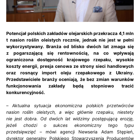
Potencjał polskich zakładów olejarskich przekracza 4,1 mln
t nasion roślin oleistych rocznie, jednak nie jest w pełni
wykorzystywany. Branża od blisko dwóch lat zmaga się
z pogarszającą się rentownością, na co wpływają
ograniczona dostępność krajowego rzepaku, wysokie
koszty energii, presja cenowa ze strony sieci handlowych
oraz rosnący import oleju rzepakowego z Ukrainy.
Przedstawiciele branży oceniają, że bez zmian warunków
funkcjonowania zakłady będą stopniowo tracić
konkurencyjność.
–
Aktualna sytuacja ekonomiczna polskich przetwórców
nasion roślin oleistych, a więc głównie rzepaku, niestety
nie jest dobra. Od dwóch lat widzimy postępującą erozję,
jeżeli chodzi o sukces ekonomiczny tego typu
przedsięwzięć
– mówi agencji Newseria Adam Stępień,
dyrektor generalny Polskiego Stowarzyszenia Producentów