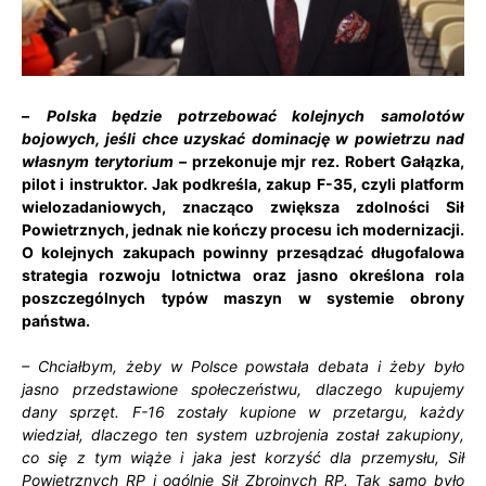
–
Polska będzie potrzebować kolejnych samolotów
bojowych, jeśli chce uzyskać dominację w powietrzu nad
własnym terytorium –
przekonuje mjr rez. Robert Gałązka,
pilot i instruktor. Jak podkreśla, zakup F-35, czyli platform
wielozadaniowych, znacząco zwiększa zdolności Sił
Powietrznych, jednak nie kończy procesu ich modernizacji.
O kolejnych zakupach powinny przesądzać długofalowa
strategia rozwoju lotnictwa oraz jasno określona rola
poszczególnych typów maszyn w systemie obrony
państwa.
– Chciałbym, żeby w Polsce powstała debata i żeby było
jasno przedstawione społeczeństwu, dlaczego kupujemy
dany sprzęt. F-16 zostały kupione w przetargu, każdy
wiedział, dlaczego ten system uzbrojenia został zakupiony,
co się z tym wiąże i jaka jest korzyść dla przemysłu, Sił
Powietrznych RP i ogólnie Sił Zbrojnych RP. Tak samo było