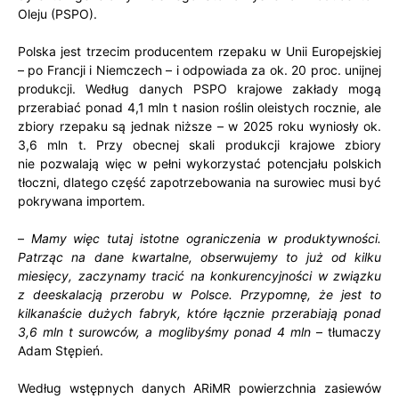
Oleju (PSPO).
Polska jest trzecim producentem rzepaku w Unii Europejskiej
– po Francji i Niemczech – i odpowiada za ok. 20 proc. unijnej
produkcji. Według danych PSPO krajowe zakłady mogą
przerabiać ponad 4,1 mln t nasion roślin oleistych rocznie, ale
zbiory rzepaku są jednak niższe – w 2025 roku wyniosły ok.
3,6 mln t. Przy obecnej skali produkcji krajowe zbiory
nie pozwalają więc w pełni wykorzystać potencjału polskich
tłoczni, dlatego część zapotrzebowania na surowiec musi być
pokrywana importem.
–
Mamy więc tutaj istotne ograniczenia w produktywności.
Patrząc na dane kwartalne, obserwujemy to już od kilku
miesięcy, zaczynamy tracić na konkurencyjności w związku
z deeskalacją przerobu w Polsce. Przypomnę, że jest to
kilkanaście dużych fabryk, które łącznie przerabiają ponad
3,6 mln t surowców, a moglibyśmy ponad 4 mln
– tłumaczy
Adam Stępień.
Według wstępnych danych ARiMR powierzchnia zasiewów