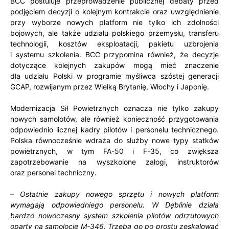
BCC postuluje przeprowadzenie publicznej debaty przed
podjęciem decyzji o kolejnym kontrakcie oraz uwzględnienie
przy wyborze nowych platform nie tylko ich zdolności
bojowych, ale także udziału polskiego przemysłu, transferu
technologii, kosztów eksploatacji, pakietu uzbrojenia
i systemu szkolenia. BCC przypomina również, że decyzje
dotyczące kolejnych zakupów mogą mieć znaczenie
dla udziału Polski w programie myśliwca szóstej generacji
GCAP, rozwijanym przez Wielką Brytanię, Włochy i Japonię.
Modernizacja Sił Powietrznych oznacza nie tylko zakupy
nowych samolotów, ale również konieczność przygotowania
odpowiednio licznej kadry pilotów i personelu technicznego.
Polska równocześnie wdraża do służby nowe typy statków
powietrznych, w tym FA-50 i F-35, co zwiększa
zapotrzebowanie na wyszkolone załogi, instruktorów
oraz personel techniczny.
– Ostatnie zakupy nowego sprzętu i nowych platform
wymagają odpowiedniego personelu. W Dęblinie działa
bardzo nowoczesny system szkolenia pilotów odrzutowych
oparty na samolocie M-346. Trzeba go po prostu zeskalować