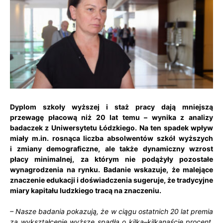
Dyplom szkoły wyższej i staż pracy dają mniejszą
przewagę płacową niż 20 lat temu – wynika z analizy
badaczek z Uniwersytetu Łódzkiego. Na ten spadek wpływ
miały m.in. rosnąca liczba absolwentów szkół wyższych
i zmiany demograficzne, ale także dynamiczny wzrost
płacy minimalnej, za którym nie podążyły pozostałe
wynagrodzenia na rynku. Badanie wskazuje, że malejące
znaczenie edukacji i doświadczenia sugeruje, że tradycyjne
miary kapitału ludzkiego tracą na znaczeniu.
– Nasze badania pokazują, że w ciągu ostatnich 20 lat premia
za wykształcenie wyższe spadła o kilka–
kilkanaście procent,