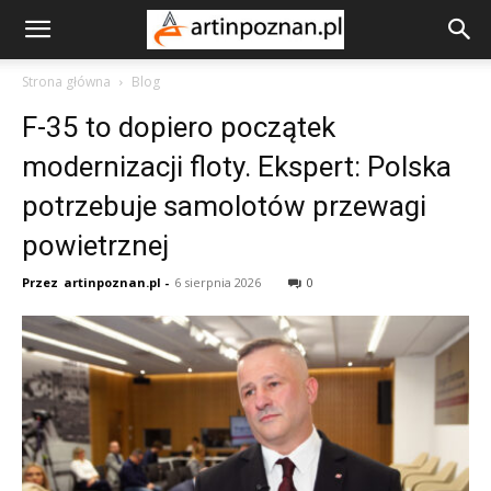
Strona główna
Blog
F-35 to dopiero początek
modernizacji floty. Ekspert: Polska
potrzebuje samolotów przewagi
powietrznej
Przez
artinpoznan.pl
-
6 sierpnia 2026
0