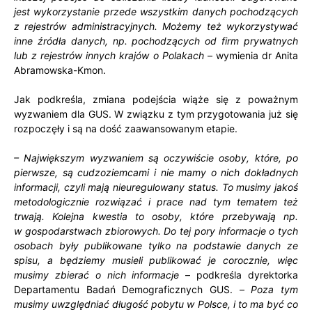
jest wykorzystanie przede wszystkim danych pochodzących
z rejestrów administracyjnych. Możemy też wykorzystywać
inne źródła danych, np. pochodzących od firm prywatnych
lub z rejestrów innych krajów o Polakach
– wymienia dr Anita
Abramowska-Kmon.
Jak podkreśla, zmiana podejścia wiąże się z poważnym
wyzwaniem dla GUS. W związku z tym przygotowania już się
rozpoczęły i są na dość zaawansowanym etapie.
– Największym wyzwaniem są oczywiście osoby, które, po
pierwsze, są cudzoziemcami i nie mamy o nich dokładnych
informacji, czyli mają nieuregulowany status. To musimy jakoś
metodologicznie rozwiązać i prace nad tym tematem też
trwają. Kolejna kwestia to osoby, które przebywają np.
w gospodarstwach zbiorowych. Do tej pory informacje o tych
osobach były publikowane tylko na podstawie danych ze
spisu, a będziemy musieli publikować je corocznie, więc
musimy zbierać o nich informacje
– podkreśla dyrektorka
Departamentu Badań Demograficznych GUS. –
Poza tym
musimy uwzględniać długość pobytu w Polsce, i to ma być co