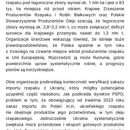
rzepaku pod tegoroczne zbiory wynosi ok. 1 mln ha i jest o 93
tys. ha mniejsza niż przed rokiem. Krajowe Zrzeszenie
Producentów Rzepaku i Roślin Białkowych oraz Polskie
Stowarzyszenie Producentów Oleju szacują, że tegoroczne
zbiory wyniosą ok. 2,8–3,2 mln t, co może zwiększyć deficyt
surowca dla krajowego przemysłu nawet do 1,3 mln t.
Organizacje branżowe wskazują również, że istnieje duże
prawdopodobieństwo, że Polska spadnie w tym roku
z trzeciego na czwarte miejsce wśród producentów rzepaku
w Unii Europejskiej. Wyprzedzić ją może Rumunia, gdzie
powierzchnia upraw systematycznie rośnie, a prognozy
plonów są korzystniejsze.
Obie organizacje podkreślają konieczność weryfikacji zakazu
importu rzepaku z Ukrainy, który mógłby potencjalnie
uzupełnić część niedoboru. Jak podkreśla dyrektor PSPO,
problem w tym, że obowiązujący od kwietnia 2023 roku
zakaz importu do Polski m.in. ukraińskiego rzepaku
nie obejmuje produktów jego przetwórstwa, w tym oleju
rzepakowego. Jednocześnie Ukraina systematycznie
zwiększa moce przerobowe i eksport gotowych produktów