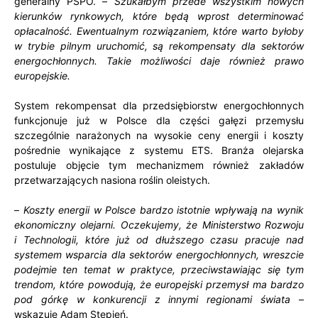
generalny PSPO. –
Szukałbym przede wszystkim nowych
kierunków rynkowych, które będą wprost determinować
opłacalność. Ewentualnym rozwiązaniem, które warto byłoby
w trybie pilnym uruchomić, są rekompensaty dla sektorów
energochłonnych. Takie możliwości daje również prawo
europejskie.
System rekompensat dla przedsiębiorstw energochłonnych
funkcjonuje już w Polsce dla części gałęzi przemysłu
szczególnie narażonych na wysokie ceny energii i koszty
pośrednie wynikające z systemu ETS. Branża olejarska
postuluje objęcie tym mechanizmem również zakładów
przetwarzających nasiona roślin oleistych.
–
Koszty energii w Polsce bardzo istotnie wpływają na wynik
ekonomiczny olejarni. Oczekujemy, że Ministerstwo Rozwoju
i Technologii, które już od dłuższego czasu pracuje nad
systemem wsparcia dla sektorów energochłonnych, wreszcie
podejmie ten temat w praktyce, przeciwstawiając się tym
trendom, które powodują, że europejski przemysł ma bardzo
pod górkę w konkurencji z innymi regionami świata
–
wskazuje Adam Stępień.