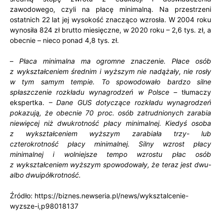
zawodowego, czyli na płacę minimalną. Na przestrzeni
ostatnich 22 lat jej wysokość znacząco wzrosła. W 2004 roku
wynosiła 824 zł brutto miesięczne, w 2020 roku – 2,6 tys. zł, a
obecnie – nieco ponad 4,8 tys. zł.
–
Płaca minimalna ma ogromne znaczenie. Płace osób
z wykształceniem średnim i wyższym nie nadążały, nie rosły
w tym samym tempie. To spowodowało bardzo silne
spłaszczenie rozkładu wynagrodzeń w Polsce –
tłumaczy
ekspertka.
– Dane GUS dotyczące rozkładu wynagrodzeń
pokazują, że obecnie 70 proc. osób zatrudnionych zarabia
niewięcej niż dwukrotność płacy minimalnej. Kiedyś osoba
z wykształceniem wyższym zarabiała trzy- lub
czterokrotność płacy minimalnej. Silny wzrost płacy
minimalnej i wolniejsze tempo wzrostu płac osób
z wykształceniem wyższym spowodowały, że teraz jest dwu-
albo dwuipółkrotność.
Źródło: https://biznes.newseria.pl/news/wyksztalcenie-
wyzsze-i,p98018137