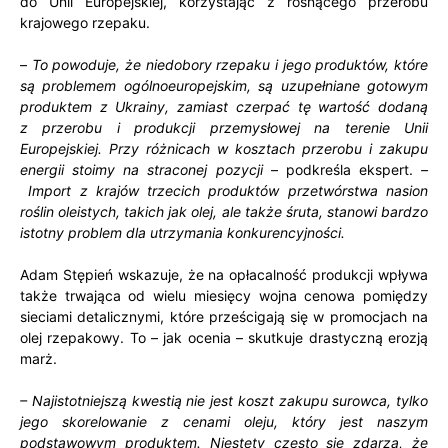
do Unii Europejskiej, korzystając z rosnącego przerobu
krajowego rzepaku.
–
To powoduje, że niedobory rzepaku i jego produktów, które
są problemem ogólnoeuropejskim, są uzupełniane gotowym
produktem z Ukrainy, zamiast czerpać tę wartość dodaną
z przerobu i produkcji przemysłowej na terenie Unii
Europejskiej. Przy różnicach w kosztach przerobu i zakupu
energii stoimy na straconej pozycji
– podkreśla ekspert.
–
Import z krajów trzecich produktów przetwórstwa nasion
roślin oleistych, takich jak olej, ale także śruta, stanowi bardzo
istotny problem dla utrzymania konkurencyjności.
Adam Stępień wskazuje, że na opłacalność produkcji wpływa
także trwająca od wielu miesięcy wojna cenowa pomiędzy
sieciami detalicznymi, które prześcigają się w promocjach na
olej rzepakowy. To – jak ocenia – skutkuje drastyczną erozją
marż.
– Najistotniejszą kwestią nie jest koszt zakupu surowca, tylko
jego skorelowanie z cenami oleju, który jest naszym
podstawowym produktem. Niestety często się zdarza, że