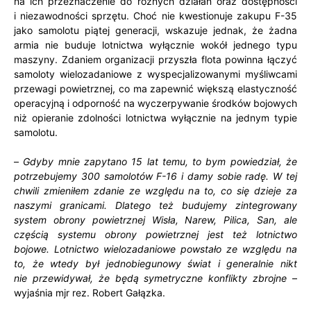
na ich przeznaczenie do różnych działań oraz dostępności
i niezawodności sprzętu. Choć nie kwestionuje zakupu F-35
jako samolotu piątej generacji, wskazuje jednak, że żadna
armia nie buduje lotnictwa wyłącznie wokół jednego typu
maszyny. Zdaniem organizacji przyszła flota powinna łączyć
samoloty wielozadaniowe z wyspecjalizowanymi myśliwcami
przewagi powietrznej, co ma zapewnić większą elastyczność
operacyjną i odporność na wyczerpywanie środków bojowych
niż opieranie zdolności lotnictwa wyłącznie na jednym typie
samolotu.
–
Gdyby mnie zapytano 15 lat temu, to bym powiedział, że
potrzebujemy 300 samolotów F-16 i damy sobie radę. W tej
chwili zmieniłem zdanie ze względu na to, co się dzieje za
naszymi granicami. Dlatego też budujemy zintegrowany
system obrony powietrznej Wisła, Narew, Pilica, San, ale
częścią systemu obrony powietrznej jest też lotnictwo
bojowe. Lotnictwo wielozadaniowe powstało ze względu na
to, że wtedy był jednobiegunowy świat i generalnie nikt
nie przewidywał, że będą symetryczne konflikty zbrojne
–
wyjaśnia mjr rez. Robert Gałązka.