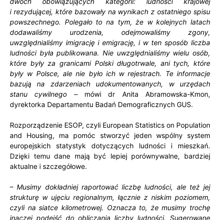
dwóch obowiązujących kategorii: ludności krajowej
i rezydującej, które bazowały na wynikach z ostatniego spisu
powszechnego. Polegało to na tym, że w kolejnych latach
dodawaliśmy urodzenia, odejmowaliśmy zgony,
uwzględnialiśmy imigrację i emigrację, i w ten sposób liczba
ludności była publikowana. Nie uwzględnialiśmy wielu osób,
które były za granicami Polski długotrwale, ani tych, które
były w Polsce, ale nie było ich w rejestrach. Te informacje
bazują na zdarzeniach udokumentowanych, w urzędach
stanu cywilnego
– mówi dr Anita Abramowska-Kmon,
dyrektorka Departamentu Badań Demograficznych GUS.
Rozporządzenie ESOP, czyli European Statistics on Population
and Housing, ma pomóc stworzyć jeden wspólny system
europejskich statystyk dotyczących ludności i mieszkań.
Dzięki temu dane mają być lepiej porównywalne, bardziej
aktualne i szczegółowe.
– Musimy dokładniej raportować liczbę ludności, ale też jej
strukturę w ujęciu regionalnym, łącznie z niskim poziomem,
czyli na siatce kilometrowej. Oznacza to, że musimy trochę
inaczej podejść do obliczania liczby ludności. Sugerowane