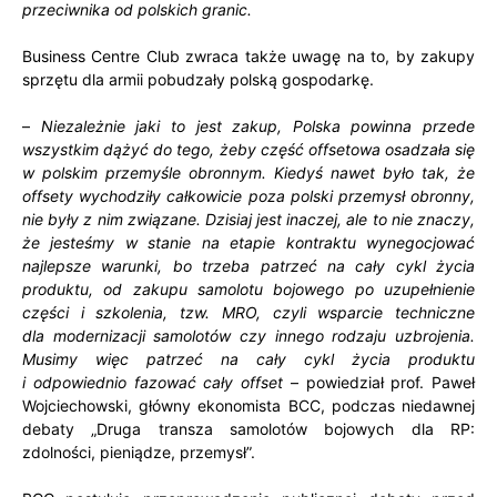
przeciwnika od polskich granic.
Business Centre Club zwraca także uwagę na to, by zakupy
sprzętu dla armii pobudzały polską gospodarkę.
–
Niezależnie jaki to jest zakup, Polska powinna przede
wszystkim dążyć do tego, żeby część offsetowa osadzała się
w polskim przemyśle obronnym. Kiedyś nawet było tak, że
offsety wychodziły całkowicie poza polski przemysł obronny,
nie były z nim związane. Dzisiaj jest inaczej, ale to nie znaczy,
że jesteśmy w stanie na etapie kontraktu wynegocjować
najlepsze warunki, bo trzeba patrzeć na cały cykl życia
produktu, od zakupu samolotu bojowego po uzupełnienie
części i szkolenia, tzw. MRO, czyli wsparcie techniczne
dla modernizacji samolotów czy innego rodzaju uzbrojenia.
Musimy więc patrzeć na cały cykl życia produktu
i odpowiednio fazować cały offset
– powiedział prof. Paweł
Wojciechowski, główny ekonomista BCC, podczas niedawnej
debaty „Druga transza samolotów bojowych dla RP:
zdolności, pieniądze, przemysł”.