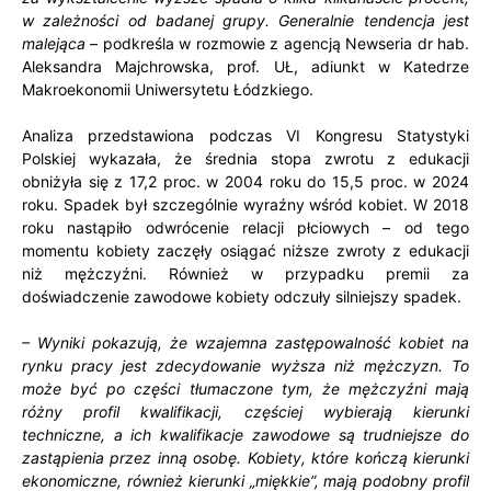
w zależności od badanej grupy. Generalnie tendencja jest
malejąca
– podkreśla w rozmowie z agencją Newseria dr hab.
Aleksandra Majchrowska, prof. UŁ, adiunkt w Katedrze
Makroekonomii Uniwersytetu Łódzkiego.
Analiza przedstawiona podczas VI Kongresu Statystyki
Polskiej wykazała, że średnia stopa zwrotu z edukacji
obniżyła się z 17,2 proc. w 2004 roku do 15,5 proc. w 2024
roku. Spadek był szczególnie wyraźny wśród kobiet. W 2018
roku nastąpiło odwrócenie relacji płciowych – od tego
momentu kobiety zaczęły osiągać niższe zwroty z edukacji
niż mężczyźni. Również w przypadku premii za
doświadczenie zawodowe kobiety odczuły silniejszy spadek.
– Wyniki pokazują, że wzajemna zastępowalność kobiet na
rynku pracy jest zdecydowanie wyższa niż mężczyzn. To
może być po części tłumaczone tym, że mężczyźni mają
różny profil kwalifikacji, częściej wybierają kierunki
techniczne, a ich kwalifikacje zawodowe są trudniejsze do
zastąpienia przez inną osobę. Kobiety, które kończą kierunki
ekonomiczne, również kierunki „miękkie”, mają podobny profil