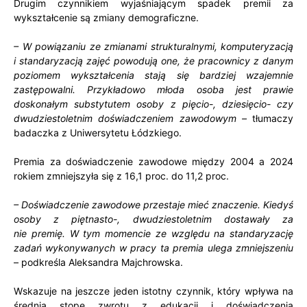
Drugim czynnikiem wyjaśniającym spadek premii za
wykształcenie są zmiany demograficzne.
– W powiązaniu ze zmianami strukturalnymi, komputeryzacją
i standaryzacją zajęć powodują one, że pracownicy z danym
poziomem wykształcenia stają się bardziej wzajemnie
zastępowalni. Przykładowo młoda osoba jest prawie
doskonałym substytutem osoby z pięcio-, dziesięcio- czy
dwudziestoletnim doświadczeniem zawodowym –
tłumaczy
badaczka z Uniwersytetu Łódzkiego.
Premia za doświadczenie zawodowe między 2004 a 2024
rokiem zmniejszyła się z 16,1 proc. do 11,2 proc.
– Doświadczenie zawodowe przestaje mieć znaczenie. Kiedyś
osoby z piętnasto-, dwudziestoletnim dostawały za
nie premię. W tym momencie ze względu na standaryzację
zadań wykonywanych w pracy ta premia ulega zmniejszeniu
– podkreśla Aleksandra Majchrowska.
Wskazuje na jeszcze jeden istotny czynnik, który wpływa na
średnią stopę zwrotu z edukacji i doświadczenia