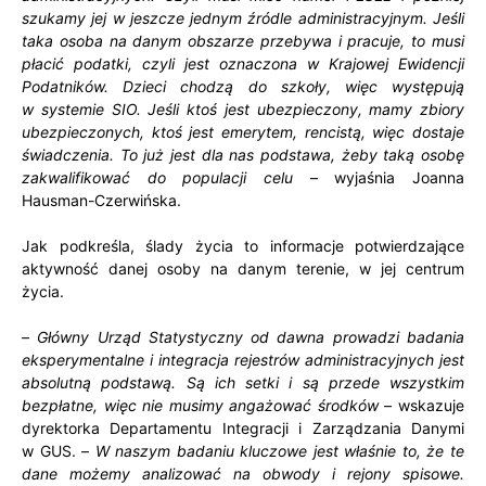
szukamy jej w jeszcze jednym źródle administracyjnym. Jeśli
taka osoba na danym obszarze przebywa i pracuje, to musi
płacić podatki, czyli jest oznaczona w Krajowej Ewidencji
Podatników. Dzieci chodzą do szkoły, więc występują
w systemie SIO. Jeśli ktoś jest ubezpieczony, mamy zbiory
ubezpieczonych, ktoś jest emerytem, rencistą, więc dostaje
świadczenia. To już jest dla nas podstawa, żeby taką osobę
zakwalifikować do populacji celu
– wyjaśnia Joanna
Hausman-Czerwińska.
Jak podkreśla, ślady życia to informacje potwierdzające
aktywność danej osoby na danym terenie, w jej centrum
życia.
–
Główny Urząd Statystyczny od dawna prowadzi badania
eksperymentalne i integracja rejestrów administracyjnych jest
absolutną podstawą. Są ich setki i są przede wszystkim
bezpłatne, więc nie musimy angażować środków –
wskazuje
dyrektorka Departamentu Integracji i Zarządzania Danymi
w GUS. –
W naszym badaniu kluczowe jest właśnie to, że te
dane możemy analizować na obwody i rejony spisowe.