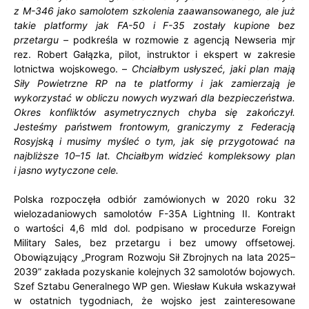
z M-346 jako samolotem szkolenia zaawansowanego, ale już
takie platformy jak FA-50 i F-35 zostały kupione bez
przetargu –
podkreśla w rozmowie z agencją Newseria mjr
rez. Robert Gałązka, pilot, instruktor i ekspert w zakresie
lotnictwa wojskowego. –
Chciałbym usłyszeć, jaki plan mają
Siły Powietrzne RP na te platformy i jak zamierzają je
wykorzystać w obliczu nowych wyzwań dla bezpieczeństwa.
Okres konfliktów asymetrycznych chyba się zakończył.
Jesteśmy państwem frontowym, graniczymy z Federacją
Rosyjską i musimy myśleć o tym, jak
się
przygotować na
najbliższe 10–15 lat. Chciałbym widzieć kompleksowy plan
i jasno wytyczone cele.
Polska rozpoczęła odbiór zamówionych w 2020 roku 32
wielozadaniowych samolotów F-35A Lightning II. Kontrakt
o wartości 4,6 mld dol. podpisano w procedurze Foreign
Military Sales, bez przetargu i bez umowy offsetowej.
Obowiązujący „Program Rozwoju Sił Zbrojnych na lata 2025–
2039” zakłada pozyskanie kolejnych 32 samolotów bojowych.
Szef Sztabu Generalnego WP gen. Wiesław Kukuła wskazywał
w ostatnich tygodniach, że wojsko jest zainteresowane