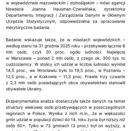
w województwie mazowieckim i dolnośląskim –
mówi agencji
Newseria Joanna Hausman-Czerwińska, dyrektorka
Departamentu Integracji i Zarządzania Danymi w Głównym
Urzędzie Statystycznym, odpowiedzialna za opracowanie
merytoryczne badania.
Badanie wskazuje także, że w miastach wojewódzkich –
według stanu na 31 grudnia 2025 roku – przebywało łącznie 8
mln osób, czyli 20 proc. ogółu ludności. Najwięcej
w Warszawie – ponad 2 mln osób, z czego ok. 300 tys. to
cudzoziemcy. W stolicy ich udział w liczbie ludności wyniósł
14,5 proc., we Wrocławiu było to 19,5 proc., w Poznaniu –
12,5 proc., a w Krakowie – 11,3 proc. Prawie trzy czwarte
z 2,3 mln osób posiadających obce obywatelstwo stanowili
obywatele Ukrainy.
Eksperymentalna analiza dostarczyła także danych na temat
struktury wiekowej osób przebywających w poszczególnych
regionach w Polsce. Wynika z nich m.in., że w większości
gmin udział w populacji dzieci do 14. roku życia był niższy niż
osób 60+. Tylko w 73 gminach (3 proc.) był on wyższy, a