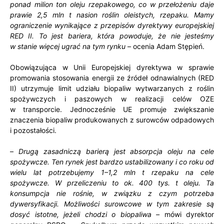
ponad milion ton oleju rzepakowego, co w przełożeniu daje
prawie 2,5 mln t nasion roślin oleistych, rzepaku. Mamy
ograniczenie wynikające z przepisów dyrektywy europejskiej
RED II. To jest bariera, która powoduje, że nie jesteśmy
w stanie więcej ugrać na tym rynku
– ocenia Adam Stępień.
Obowiązująca w Unii Europejskiej dyrektywa w sprawie
promowania stosowania energii ze źródeł odnawialnych (RED
II) utrzymuje limit udziału biopaliw wytwarzanych z roślin
spożywczych i paszowych w realizacji celów OZE
w transporcie. Jednocześnie UE promuje zwiększanie
znaczenia biopaliw produkowanych z surowców odpadowych
i pozostałości.
–
Drugą zasadniczą barierą jest absorpcja oleju na cele
spożywcze. Ten rynek jest bardzo ustabilizowany i co roku od
wielu lat potrzebujemy 1–1,2 mln t rzepaku na cele
spożywcze. W przeliczeniu to ok. 400 tys. t oleju. Ta
konsumpcja nie rośnie, w związku z czym potrzeba
dywersyfikacji. Możliwości surowcowe w tym zakresie są
dosyć istotne, jeżeli chodzi o biopaliwa –
mówi dyrektor