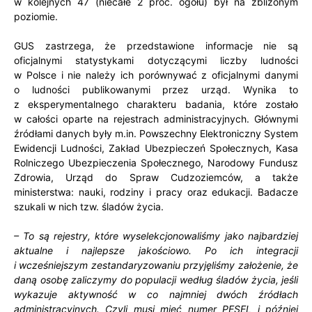
w kolejnych 47 (niecałe 2 proc. ogółu) był na zbliżonym
poziomie.
GUS zastrzega, że przedstawione informacje nie są
oficjalnymi statystykami dotyczącymi liczby ludności
w Polsce i nie należy ich porównywać z oficjalnymi danymi
o ludności publikowanymi przez urząd. Wynika to
z eksperymentalnego charakteru badania, które zostało
w całości oparte na rejestrach administracyjnych. Głównymi
źródłami danych były m.in. Powszechny Elektroniczny System
Ewidencji Ludności, Zakład Ubezpieczeń Społecznych, Kasa
Rolniczego Ubezpieczenia Społecznego, Narodowy Fundusz
Zdrowia, Urząd do Spraw Cudzoziemców, a także
ministerstwa: nauki, rodziny i pracy oraz edukacji. Badacze
szukali w nich tzw. śladów życia.
– To są rejestry, które wyselekcjonowaliśmy jako najbardziej
aktualne i najlepsze jakościowo. Po ich integracji
i wcześniejszym zestandaryzowaniu przyjęliśmy założenie, że
daną osobę zaliczymy do populacji według śladów życia, jeśli
wykazuje aktywność w co najmniej dwóch źródłach
administracyjnych. Czyli musi mieć numer PESEL i później