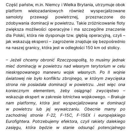
Część państw, m.in. Niemcy i Wielka Brytania, utrzymuje obok
platform wielozadaniowych również wyspecjalizowane
samoloty przewagi powietrznej, przeznaczone do
zdobywania dominacji w powietrzu. Takie zróżnicowanie floty
zwiększa możliwości operacyjne i ma szczególne znaczenie
dla Polski, która nie dysponuje tzw. głębią operacyjną, czyli –
jak wskazują eksperci – zagrożenie znajduje się bezpośrednio
na naszej granicy, która jest w odległości 150 km od stolicy.
– Jeżeli chcemy obronić Rzeczpospolitą, to musimy jednak
mieć dominację w powietrzu nad własnym terytorium w celu
nieskrępowanego manewru wojsk własnych. Po II wojnie
światowej nie było konfliktu zbrojnego, w którym zwycięska
strona nie posiadała dominacji w powietrzu. Jest więc ona
koniecznym elementem, żeby osiągnąć zwycięstwo –
wskazuje ekspert w zakresie lotnictwa wojskowego. –
Brakuje
nam platformy, która jest wyspecjalizowana w dominacji
w powietrzu lub jej wywalczaniu. Obecnie mamy po
zachodniej stronie F-22, F-15C, F-15EX i europejskiego
Eurofightera. Potrzebujemy efektora, czyli rakiety dalekiego
zasięgu, która będzie w stanie odsunąć potencjalnego